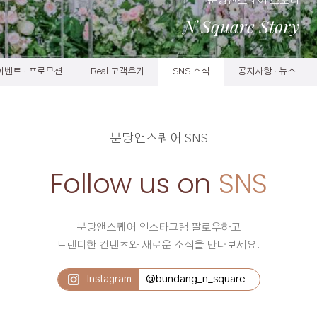
분당앤스퀘어 스토리
N Square Story
이벤트 · 프로모션
Real 고객후기
SNS 소식
공지사항 · 뉴스
분당앤스퀘어 SNS
Follow us on
SNS
분당앤스퀘어 인스타그램 팔로우하고
트렌디한 컨텐츠와 새로운 소식을 만나보세요.
@bundang_n_square
Instagram